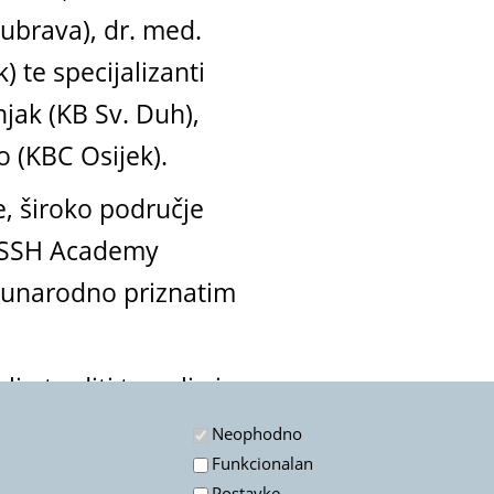
Dubrava), dr. med.
 te specijalizanti
njak (KB Sv. Duh),
o (KBC Osijek).
e, široko područje
 FESSH Academy
eđunarodno priznatim
i utvrditi temelje i
tom poviješću, pružio
Neophodno
Funkcionalan
Postavke