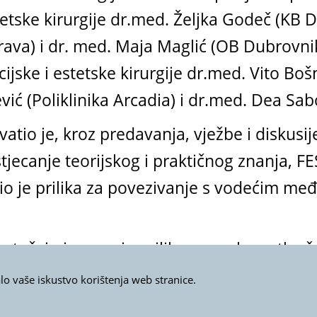
tetske kirurgije dr.med. Željka Godeč (KB 
va) i dr. med. Maja Maglić (OB Dubrovnik)
cijske i estetske kirurgije dr.med. Vito Boš
ić (Poliklinika Arcadia) i dr.med. Dea Sab
tio je, kroz predavanja, vježbe i diskusij
 stjecanje teorijskog i praktičnog znanja,
o je prilika za povezivanje s vodećim m
tečaju izvrsna je prilika za svakoga tko žel
 kirurgije šake. A Prag je, sa svojom boga
alo vaše iskustvo korištenja web stranice.
aj intenzivni edukacijski tjedan.