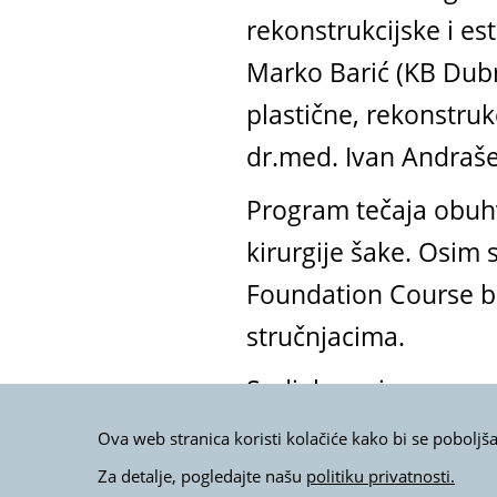
rekonstrukcijske i es
Marko Barić (KB Dubra
plastične, rekonstruk
dr.med. Ivan Andrašev
Program tečaja obuhva
kirurgije šake. Osim
Foundation Course bi
stručnjacima.
Sudjelovanje na ovom 
nadograditi znanje iz
Ova web stranica koristi kolačiće kako bi se poboljš
savršenu kulisu za ov
Za detalje, pogledajte našu
politiku privatnosti.