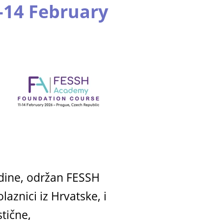
-14 February
odine, održan FESSH
znici iz Hrvatske, i
stične,