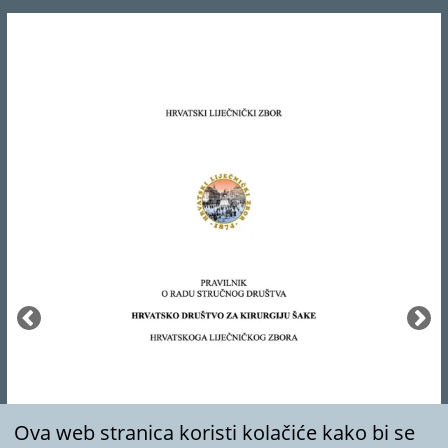
Ova web stranica koristi kolačiće kako bi se
poboljšalo vaše iskustvo korištenja web
stranice.
Za detalje, pogledajte našu
politiku
privatnosti.
Odbijam