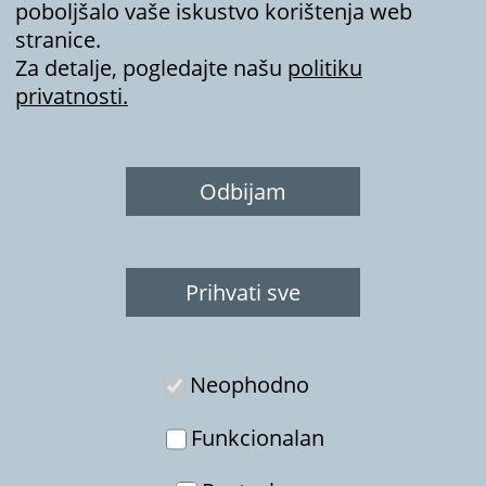
Preuzmite
Prihvati sve
Menu
Neophodno
Funkcionalan
Postavke
© 2024. HDKS. Sva prava pridržana.
Politika zaštite privatnosti.
Analitika
Marketing
Prihvati odabrano